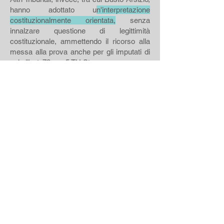
hanno adottato u
n'interpretazione
costituzionalmente orientata,
senza
innalzare questione di legittimità
costituzionale, ammettendo il ricorso alla
messa alla prova anche per gli imputati di
cui all'art. 73, co. 5 TU Stup.
I Giudici si sono basati su una lettura
teleologica della norma, che valorizza la
funzione rieducativa del diritto penale e
sulla finalità della MAP che, essendo volta
al reinserimento sociale, non dovrebbe
essere preclusa per reati che, pur
sanzionati severamente, mantengono una
natura di lieve entità.
CONTATTI
Via Sant'Antonio 2
21013 Gallarate (VA) ​​
P.IVA/C.F.:
02604200127