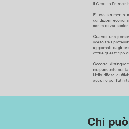
Il Gratuito Patrocin
È uno strumento me
condizioni economi
senza dover sostener
Quando una persona
scelto tra i professi
aggiornati dagli ord
offrire questo tipo di
Occorre distinguer
indipendentemente d
Nella difesa d'uffic
assistito per l’attivit
Chi può