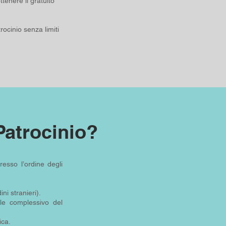
ttenere il gratuito
rocinio senza limiti
Patrocinio?
esso l’ordine degli
ni stranieri).
bile complessivo del
ica.