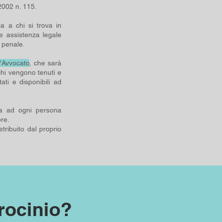
/2002 n. 115.
a a chi si trova in
e assistenza legale
e penale.
l'Avvocato
, che sarà
enchi vengono tenuti e
ati e disponibili ad
a ad ogni persona
re.
etribuito dal proprio
rocinio?