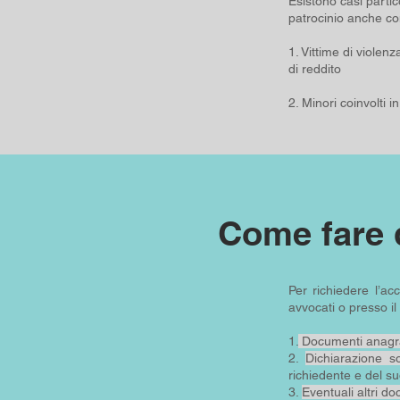
Esistono casi partico
patrocinio anche co
1. Vittime di violen
di reddito
2. Minori coinvolti i
Come fare 
Per richiedere l’ac
avvocati o presso i
1.
Documenti anagra
2.
Dichiarazione so
richiedente e del su
3.
Eventuali altri do