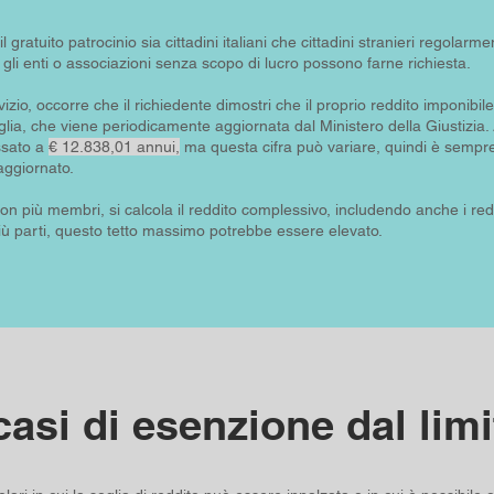
 gratuito patrocinio sia cittadini italiani che cittadini stranieri regolarme
he gli enti o associazioni senza scopo di lucro possono farne richiesta.
izio, occorre che il richiedente dimostri che il proprio reddito imponibi
ia, che viene periodicamente aggiornata dal Ministero della Giustizia. 
issato a
€ 12.838,01 annui,
ma questa cifra può variare, quindi è sempre
 aggiornato.
con più membri, si calcola il reddito complessivo, includendo anche i redd
iù parti, questo tetto massimo potrebbe essere elevato.
casi di esenzione dal limi