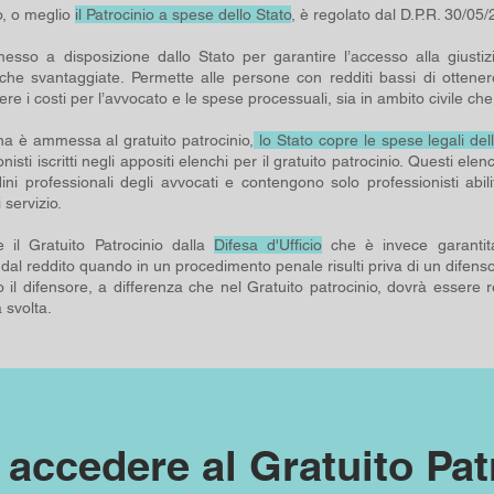
io, o meglio
il Patrocinio a spese dello Stato
, è regolato dal D.P.R. 30/05
sso a disposizione dallo Stato per garantire l’accesso alla giustizi
che svantaggiate. Permette alle persone con redditi bassi di ottener
e i costi per l’avvocato e le spese processuali, sia in ambito civile ch
 è ammessa al gratuito patrocinio,
lo Stato copre le spese legali del
onisti iscritti negli appositi elenchi per il gratuito patrocinio. Questi el
ini professionali degli avvocati e contengono solo professionisti abilit
 servizio.
e il Gratuito Patrocinio dalla
Difesa d'Ufficio
che è invece garantit
al reddito quando in un procedimento penale risulti priva di un difenso
io il difensore, a differenza che nel Gratuito patrocinio, dovrà essere r
à svolta.
 accedere al Gratuito Pat