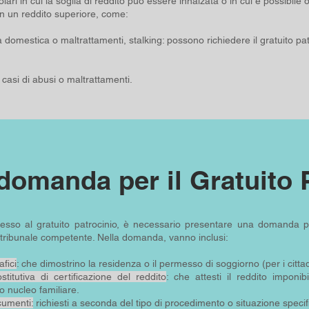
lari in cui la soglia di reddito può essere innalzata o in cui è possibile o
n un reddito superiore, come:
za domestica o maltrattamenti, stalking: possono richiedere il gratuito pat
n casi di abusi o maltrattamenti.
domanda per il Gratuito 
cesso al gratuito patrocinio, è necessario presentare una domanda pr
l tribunale competente. Nella domanda, vanno inclusi:
fici
: che dimostrino la residenza o il permesso di soggiorno (per i cittadi
stitutiva di certificazione del reddito
: che attesti il reddito imponi
o nucleo familiare.
cumenti:
richiesti a seconda del tipo di procedimento o situazione specif