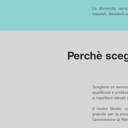
La domanda verrà v
requisiti, deciderà 
Perchè sceg
Scegliere un avvocat
qualificata e profess
a rispettare elevati
Il nostro Studio, 
gratuita per la pre
l'ammissione al Patr